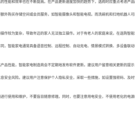
电的性能和效率也在不断提高。在产品更新速度加快的趋势下，选购时应重点考虑产品
要额外购买存储空间或会员服务，如智能摄像头和智能电视。而洗碗机和扫地机器人可
的操作较为复杂，导致年迈的家人无法独立操作。对于有老人的家庭来说，在选购智能
不同，智能家电通常具备语音控制、远程控制、自动充电、情景模式转换、多设备联动
高产品性能，智能家电制造商会不定期地发布软件更新。建议用户留意相关更新的提示
信息安全风险。建议用户注意保护个人隐私安全，采取一些措施，如设置强密码、及时
明进行使用和维护，不要盲目随意修理。同时，也要注意用电安全，不使用老化的电源