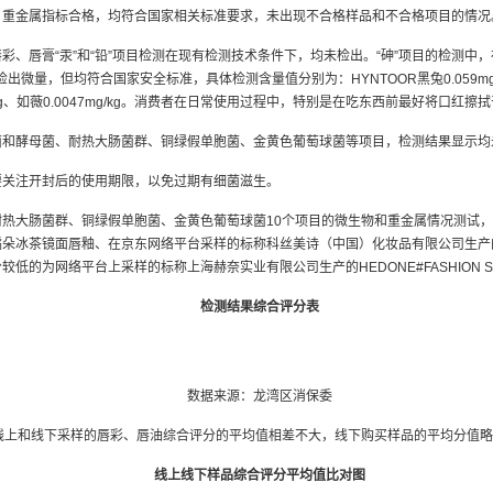
，重金属指标合格，均符合国家相关标准要求，未出现不合格样品和不合格项目的情况
、唇膏“汞”和“铅”项目检测在现有检测技术条件下，均未检出。“砷”项目的检测中，
，但均符合国家安全标准，具体检测含量值分别为：HYNTOOR黑兔0.059mg/kg、INTO
035mg/kg、如薇0.0047mg/kg。消费者在日常使用过程中，特别是在吃东西前最好将口红擦
菌和酵母菌、耐热大肠菌群、铜绿假单胞菌、金黄色葡萄球菌等项目，检测结果显示均
要关注开封后的使用期限，以免过期有细菌滋生。
热大肠菌群、铜绿假单胞菌、金黄色葡萄球菌10个项目的微生物和重金属情况测试，
冰茶镜面唇釉、在京东网络平台采样的标称科丝美诗（中国）化妆品有限公司生产的J
的为网络平台上采样的标称上海赫奈实业有限公司生产的HEDONE#FASHION S
检测结果综合评分表
数据来源：龙湾区消保委
线上和线下采样的唇彩、唇油综合评分的平均值相差不大，线下购买样品的平均分值
线上线下样品综合评分平均值比对图