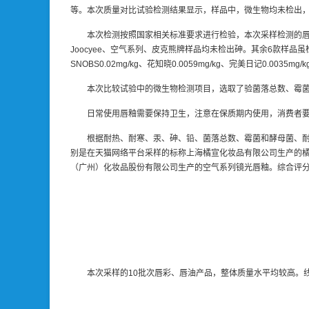
等。本次质量对比试验检测结果显示，样品中，微生物均未检出
本次检测按照国家相关标准要求进行检验，本次采样检测的唇彩
Joocyee、空气系列、皮克熊牌样品均未检出砷。其余6款样品虽检出微量
SNOBS0.02mg/kg、花知晓0.0059mg/kg、完美日记0.0
本次比较试验中的微生物检测项目，选取了验菌落总数、霉
日常使用唇釉需要保持卫生，注意在保质期内使用，消费者
根据耐热、耐寒、汞、砷、铅、菌落总数、霉菌和酵母菌、耐
别是在天猫网络平台采样的标称上海橘宣化妆品有限公司生产的橘朵
（广州）化妆品股份有限公司生产的空气系列镜光唇釉。综合评分较低
本次采样的10批次唇彩、唇油产品，整体质量水平均较高。