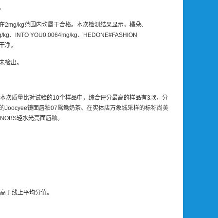
。
在2mg/kg范围内均属于合格。本次检测结果显示，橘朵、
 YOU0.0064mg/kg、HEDONE#FASHION
拭干净。
未检出。
本次质量比对试验的10个样品中，综合评分最高的样品有3款，分
oocyee镜面唇釉07鸳鸯奶茶、在实体店万象城采样的标称尚美
NOBS轻水光亮面唇釉。
略高于线上平均分值。