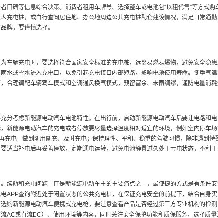
者口碑等信息综合决策。消费者租用车牌号、选择整车或电池包“以租代售”等方式购
私人充电桩，或自行查阅居住地、办公地周边公共充电桩配套建设情况，满足日常通勤
车品牌，要谨慎选择。
。为车辆充电时，要选择符合国家安全标准的充电桩，远离易燃易爆物，避免安全隐患
让雨水或雪水流入充电口，以免引起充电接口内部短路，影响电池使用寿命。冬季气温
，合理调配车辆驾车模式和空调通风换气模式，预留富余、未雨绸缪，谨防电量消耗过
充分考虑新能源电动汽车电池特性。在出行前，启动新能源电动汽车后要让电路和电
低，新能源电动汽车的充电或者停放要尽量选择温度相对适宜的环境，例如室内停车场
尽再充电，做到随用随充、及时充电；保持理性、平和、稳重的驾驶习惯，除非遇到特
，要适当补电后再妥善停放，定期通电运转，避免电池静置过久处于亏电状态，不利于
性。续航和充电问题一直是新能源电动车主的主要痛点之一，最便捷的方式是有条件安
电APP查询附近处于闲置状态的公共充电桩，在保证充电安全的前提下，结合自身
行选购新能源电动汽车便携式充电枪，要注意查看产品是否经过第三方专业机构的检测
流AC或直流DC）、使用环境等内容，同时关注安全保护功能和质保服务，选择质