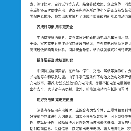
索、测评比对、自行试驾等方式，结合补贴政策、企业宣传、消费
车后能够及时便捷充电，建议事先咨询所居住小区是否支持安装
零配件易损坏、频繁出现故障甚至造成严重事故的新能源电动汽
养成好习惯 用车更安全
中消协提醒消费者，要养成良好的新能源电动汽车使用习惯
干燥，室内充电时要注意保持环境的通风，户外充电时留意不要
高或过低影响驾乘体验，消除安全隐患。结合续航模式和出行距离
操作要妥当 续航更扎实
中消协提醒消费者，在启动、停车、充电、驾驶等操作中，要
长电池寿命和续航功能。由于冬季低温条件下电池充放电效率降
充电效率。要养成“浅充浅放”的充电习惯，尽量不把电池电量耗
出行安全，也节省车辆功耗。此外，新能源电动汽车长期闲置时
用好充电桩 充电更便捷
消费者在使用充电桩时，应综合考虑安全性、正规性和便利
好提前与物业进行咨询确认。如果不具备安装条件，可下载各类充
性、结算便捷性、故障解决及时性等方面做出最优选择。如果自
括制造商信息、设备信息、额定输出电压电流、输入电源性质（交