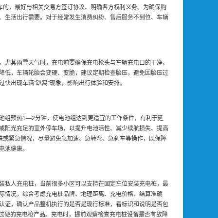
车的，最好与相关交易方签订协议、明确各方权利义务。为确保购
、生活出行需要。对于经常发生消费纠纷、售后服务不到位、车辆
。尤其雨雪天气时，充电前要确保充电枪头与车辆充电口的干净、
降低，车辆轮胎会变硬、变脆，建议定期检查胎压，避免因胎压过
快出现车辆“趴窝”现象，影响出行体验和安排。
池组预热1—2分钟，使电池组达到更适宜的工作条件，有利于延
或阳光充足的室外停车场，以提升电池活性、减少续航损失、提高
殊或紧急情况，尽量避免急加速、急转弯、急刹车等操作，既保障
电池健康。
装私人充电桩，当前很多小区可以支持在固定车位安装充电桩，最
实际情况，综合考虑充电桩品牌、地理距离、充电价格、结算准确
认证，确认产品整机执行的是否是现行标准，看标识和说明是否包
量过硬的充电枪产品。充电时，提前观察检查充电桩设备是否有故障