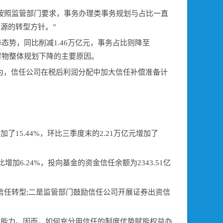
按照监管部门要求，事务办理类事务规划与占比一直
源的转型方针。”
降态势，同比削减1.46万亿元，事务占比则降至
任财物整体规划下降的主要原因。
民以为，信任公司在税后利润分配中加大信任补偿准备计
了15.44%，环比三季度末的2.21万亿元增加了
增加6.24%，投向基金的资金信任余额为2343.51亿
信任转型;二是监管部门鼓励信任公司开展证券出资信
理能力。因而，如何充分用信任的制度优势赋能权益办