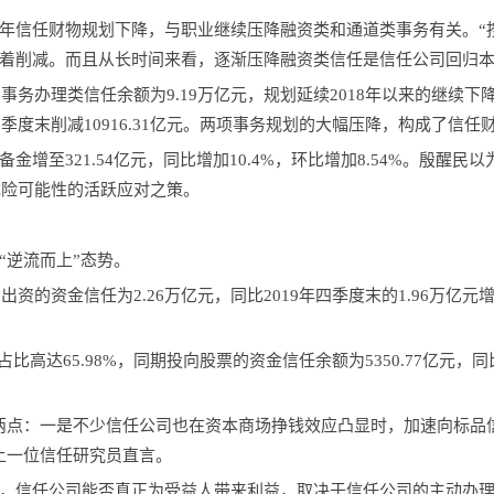
年信任财物规划下降，与职业继续压降融资类和通道类事务有关。“
着削减。而且从长时间来看，逐渐压降融资类信任是信任公司回归本
事务办理类信任余额为9.19万亿元，规划延续2018年以来的继续下
比三季度末削减10916.31亿元。两项事务规划的大幅压降，构成了信
增至321.54亿元，同比增加10.4%，环比增加8.54%。殷醒
危险可能性的活跃应对之策。
“逆流而上”态势。
资的资金信任为2.26万亿元，同比2019年四季度末的1.96万亿元增加
高达65.98%，同期投向股票的资金信任余额为5350.77亿元，同比
两点：一是不少信任公司也在资本商场挣钱效应凸显时，加速向标品
上一位信任研究员直言。
，信任公司能否真正为受益人带来利益，取决于信任公司的主动办