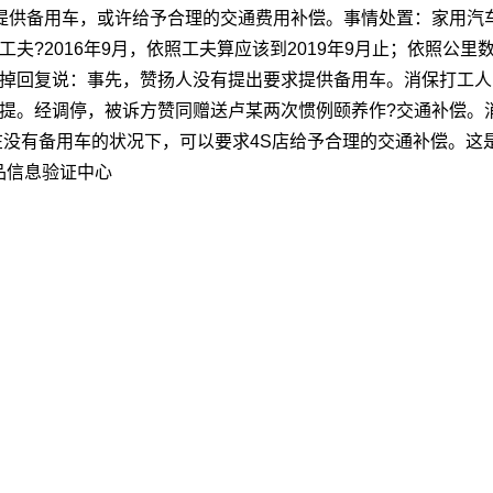
者提供备用车，或许给予合理的交通费用补偿。事情处置：家用汽
工夫?2016年9月，依照工夫算应该到2019年9月止；依照公
失掉回复说：事先，赞扬人没有提出要求提供备用车。消保打工
前提。经调停，被诉方赞同赠送卢某两次惯例颐养作?交通补偿。
在没有备用车的状况下，可以要求4S店给予合理的交通补偿。
品信息验证中心