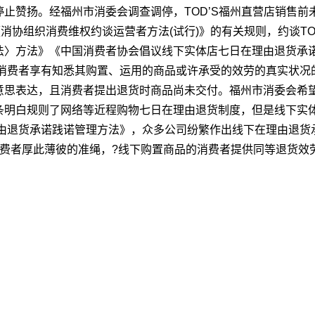
止赞扬。经福州市消委会调查调停，TOD’S福州直营店销售
消协组织消费维权约谈运营者方法(试行)》的有关规则，约谈T
法〉方法》《中国消费者协会倡议线下实体店七日在理由退货承
消费者享有知悉其购置、运用的商品或许承受的效劳的真实状况的
思表达，且消费者提出退货时商品尚未交付。福州市消委会希望
条明白规则了网络等近程购物七日在理由退货制度，但是线下实
理由退货承诺践诺管理方法》，众多公司纷繁作出线下在理由退货承
费者厚此薄彼的准绳，?线下购置商品的消费者提供同等退货效劳