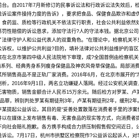
。自2017年7月新修订的民事诉讼法和行政诉讼法失效后，检察
益诉讼案件操持力度的告诉》，要求把食品、保健食品欺诈和虚
，食药监、质检等行政机关不依法实行职责，社会公共利益依然
惩罚性赔偿的诉讼恳求，添加守法行?人的守法本钱。据北京公司
了法律守护人和公益代表人的双重角色。“在理论中，检察机关不
诉权，以维护公共利益?目的，填补法律对公共利益维护的盲区。”
在北京市第四中级人民法院地下审理，成?全国首例由检察机关提
清脂系列、经典秀身系列瘦身保健品及神农风骨草保健品。局部消
所销售商品不是正轨厂家消费。2016年6月，在北京市展开的“
析，2016年9月1日，两名立功嫌疑人落网。经过公安机关调
害物质，销售金额合计人民币15万余元。随后检方对罗某、卢某
品罪，辨别判处罗某有期徒刑3年，卢某有期徒刑2年，缓刑2
某提起公益诉讼，其目的是“妥善处置散落在消费者手里的涉案
并以在媒体上发布销售有毒、无害食品的现实等方式，向消费者
向社会赔礼抱歉。各方携手构成合力挤压制假售假空间近日，公
诉讼。7月17日，杭州市拱墅区检察院作?公益诉讼起诉人，