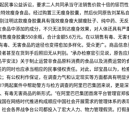
提起民事公益诉讼，要求二人共同承当守法销售价款十倍的惩罚
端卖特效瘦身食品，经过购置三无瘦身胶囊，然后伙同原告刘某私
特别注明这款瘦身胶囊具有强效瘦身瘦大腿瘦肚子、纯中药、无反
在食品中添加的成分，不只无法到达瘦身效果，对人体还具有严重
计销售瘦身胶囊550余瓶，合计金额5.6万元。在以销售有毒、
售有毒、无害食品的途径也变得愈加多样化，受众更广。
商品信息
费者甚至在货到手后照旧无从判别。”承办检察官引见说，原告应
品平安法》关于制止运营非食品原料消费的食品以及消费运营的
任的同时也应承当相应的民事侵权责任。对此，邱宝昌以为，检
讼；有公权利作保证，在调查力气和认定现实等方面都具有明显
?两起案件中帮助警方与检方调查的阿里巴巴集团来说，更是深
品、有毒无害商品的新形式。”在阿里巴巴集团首席平台管理官郑
我国在网络时代推进构成顺应中国社会开展需求的管理体系的表
、社会各界战争台公司都投入了宏大人力、物力管理假货。打假