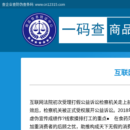
查企业查防伪查条码: www.cn12315.com
互联
互联网法院初次受理打假公益诉讼检察机关走上
效后，检察机关被正式受权展开公益诉讼。201
虚伪宣传成绩作?线索摸排打工的重点● 在食药
加重消费者的后顾之忧，助推构成天下无假的消