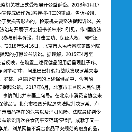
机关被正式受权展开公益诉讼。2018年1月17
伪宣传成绩作?线索摸排打工的重点。告诉强调，
处于受损害形态的，检察机关要坚决提起诉讼。关
法治与开展研讨会秘书长朱崇坤引见，作?国度法
只参与刑事诉讼，打击立功、保证人权，同时还
2018年5月16日，北京市人民检察院第四分院
起的打假公益诉讼。据理解，2015年4月至
费者反映，在购置上述保健品服用后呈现肚子疼、
净网举动”中，阿里巴巴打假特战队发现罗某夫妻
查，罗某、卢某所销售的上述保健品中，含有酚
提起公诉。2017年6月，北京市丰台区人民法院
年。事情到此并未画上句号。在北京市消费者协会未
保健品”。北京市检四分院恳求法院判决罗某、卢
提示商品存在的危害以及消弭风险。法院最终判令
益诉讼再次在食药平安范畴“亮剑”，成就了又一
对李某、刘某网售不契合食品平安规范的瘦身商品，