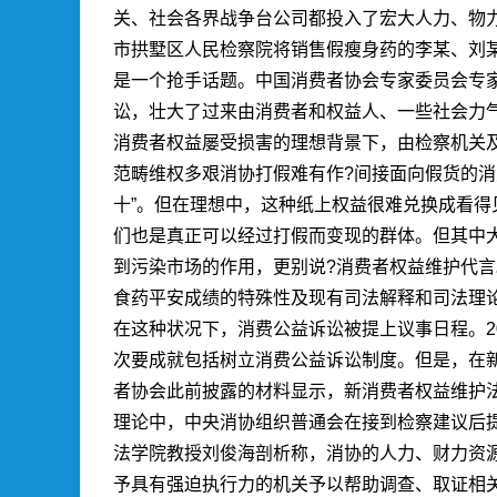
关、社会各界战争台公司都投入了宏大人力、物
市拱墅区人民检察院将销售假瘦身药的李某、刘
是一个抢手话题。中国消费者协会专家委员会专
讼，壮大了过来由消费者和权益人、一些社会力
消费者权益屡受损害的理想背景下，由检察机关及
范畴维权多艰消协打假难有作?间接面向假货的消
十”。但在理想中，这种纸上权益很难兑换成看
们也是真正可以经过打假而变现的群体。但其中
到污染市场的作用，更别说?消费者权益维护代言
食药平安成绩的特殊性及现有司法解释和司法理
在这种状况下，消费公益诉讼被提上议事日程。2
次要成就包括树立消费公益诉讼制度。但是，在
者协会此前披露的材料显示，新消费者权益维护
理论中，中央消协组织普通会在接到检察建议后
法学院教授刘俊海剖析称，消协的人力、财力资
予具有强迫执行力的机关予以帮助调查、取证相