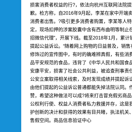
损害消费者权益的行?，依法向杭州互联网法院
歉。检方称，自2016年9月起，李某在家中开
消费者出售。?吸引更多消费者购置，李某等人
定，现场扣押的涉案胶囊中含有西布曲明等制止
招微信代理”，开展下线。截至2018年1月，累
提起公益诉讼。“随着网上购物的日益普及，销
修饰过的宣传图中，有时的确难辨真假，有些消
品平安规范的食品，违背了《中华人民共和国食
安康平安，损害了社会公共利益，被追查刑事责
公安立案取得相关线索，及时发现成绩并提起诉
由他们提起的公益诉讼普通都能失掉法院认同。作
赞，希望这种做法可以成?将来打击冒充假劣商
公权利行使、权益人消费者私力救援并存，这是
护创新的决计和获得的效果有目共睹，执法机关
售假空间。
商品信息验证中心