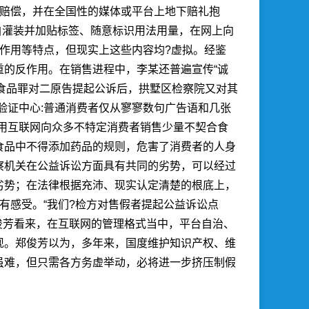
性赔偿，并在全国性的媒体或平台上地下赔礼抱
自灌装并加贴标签、随意标识用法用量，在网上向
作用等特点，但现实上这些内容均?虚拟。经鉴
的反作用。在销售进程中，李某还普遍宣传“诚
无害食品罪对二原告提起公诉后，拱墅区检察院又对其
验证中心:
普通消费者仅从寥寥数句广告语和几张
用互联网向众多不特定消费者销售少量不契合食
食品中不得添加药品的规则，危害了消费者的人身
察机关在公益诉讼方面具有共同的劣势，可以经过
劣势；在法律根据充沛、现实认定清楚的根底上，
有感受。“我们?检方对售假者提起公益诉讼点
俊芳看来，在互联网的管理格式当中，平台自治、
现。郑俊芳以为，多年来，国度维护知识产权、维
虽难，但只需各方务虚举动，必将进一步挤压制假