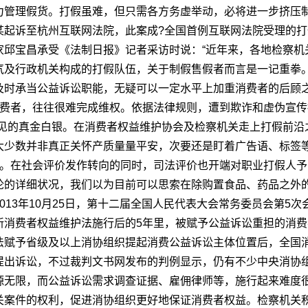
力管理假货。打假虽难，但只需各方务虚举动，必将进一步挤压制
某起诉至杭州互联网法院，此案成?全国首例互联网法院受理的
家邱宝昌承受《法制日报》记者采访时说：“近年来，各地检察机
气及行政机关构成的打假队伍，关于制假售假者而言是一记重拳。
时承当公益诉讼职能，无疑可以一定水平上加重消费者的后顾之
费者，往往很难完成维权。依据法律规则，遭到欺诈和虚伪宣传损
得见的真金白银。在消费者权益维护协会及检察机关走上打假前沿
大少数并非真正关怀产质量量平安，次要还是盯着广告语、标签
。在社会评价发作转向的同时，司法评价也开端对职业打假人予以警
论的详细状况，我们以为目前可以思索在除购置食品、药品之外的
013年10月25日，第十二届全国人民代表大会常务委员会第5
新消费者权益维护法施行后的5年里，被赋予公益诉讼重担的消
法赋予省级及以上消协组织提起消费公益诉讼主体位置后，全国消
提出诉讼，不过裁判文书网发布的判例显示，仍有不少中央消协
源无限，而公益诉讼需求调查证据、雇佣律师等，施行起来难度
关案件的权利，促进消协组织更好地保证消费者权益。检察机关