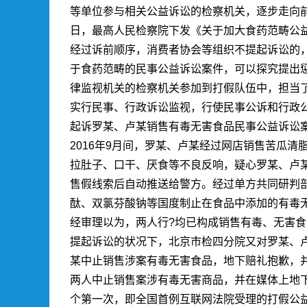
等单位参与相关公益诉讼的检察机关，逐步走向前台
日，最高人民检察院下发《关于加大食药范畴公
经过诉前顺序，消费者协会等组织不提起诉讼的
于食药范畴的民事公益诉讼案件，可以探究提出
律监视机关的检察机关参加到打假队伍中，担当
实行民事、行政诉讼监视，行使民事公诉和行政公
起诉罗某、卢某销售有毒无害食品民事公益诉讼案
2016年9月间，罗某、卢某经过网店销售苦瓜
拉肚子、口干、厌食等不良反响，疑心罗某、卢某
售假线索后自动推送给警方。经过单方共同研判剖
酞、双氯芬酸钠等国度制止在食品中添加的有毒无
经审理以为，两人行?均已构成销售有毒、无害食
提起诉讼的状况下，北京市检四分院又对罗某、卢
某中止销售涉案有毒无害食品，地下赔礼抱歉，
两人中止销售案涉有毒无害商品，并在媒体上地下
个第一次，即全国首例互联网法院受理的打假公益