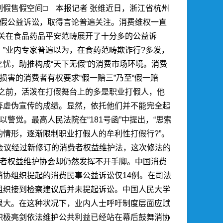
假售假空间□ 本报记者 张维近日，浙江省杭州
打假公益诉讼，取得言论普遍关注。消费维权一直
关在食品药品平安范畴展开了十分多的公益诉
”业内专家普遍以为，在食药范畴欺诈行?多发，
忧，助推构成“天下无假”的消费市场环境。消费
害的消费者有权要求“假一赔三”乃至“假一赔
之前，活泼在打假舞台上的多是职业打假人，他
等虚伪宣传的成绩。显然，依托他们并不能完全起
觉。最高人民法院在“181号函”中提出，“思索
情形，逐渐限制职业打假人的牟利性打假行?”。
次会议经过新修订的消费者权益维护法，这次修法的
费者权益维护协会却仍然发挥不开手脚。中国消费
协组织提起的消费民事公益诉讼仅14例。在司法
组织接到检察建议后并未提起诉讼。中国人民大学
很大。在这种状况下，业内人士呼吁制度层面应赋
积极亮剑依法维护公共利益已经站在幕后鼓舞消协