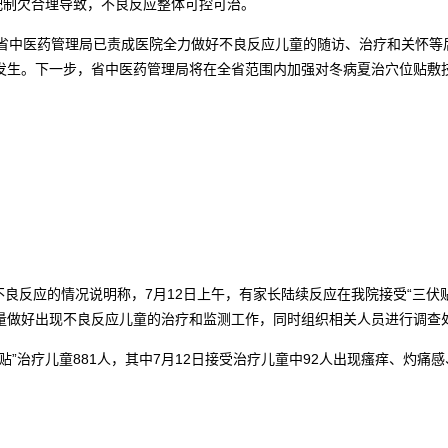
配制欠合理导致，不良反应整体可控可治。
省中医药管理局已责成医院全力做好不良反应儿童的随访、治疗和关怀等
发生。下一步，省中医药管理局将在全省范围内加强对冬病夏治穴位贴敷
现不良反应的情况说明称，7月12日上午，有家长陆续反应在我院接受“三
量做好出现不良反应儿童的治疗和监测工作，同时组织相关人员进行调查
伏贴”治疗儿童881人，其中7月12日接受治疗儿童中92人出现瘙痒、灼