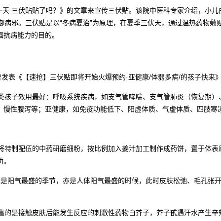
第一天 三伏贴贴了吗？》的文章来宣传三伏贴。该院中医科专家介绍，小
御病邪。三伏贴是以“冬病夏治”为原理，在夏季三伏天，通过温热药物
强抗病能力的目的。
发表《【速抢】三伏贴即将开始火爆预约·亚健康/体弱多病/的孩子快来
类孩子效用最好：呼吸系统疾病，如支气管哮喘、支气管肺炎（恢复期）
、慢性腹泻等；亚健康，如免疫功能低下、阳虚体质、气虚体质、四肢寒
将特制配伍的中药研磨细粉，按比例加入姜汁加工制作成药饼，置于体表
功。
夏季是阳气最盛的季节，亦是人体阳气最盛的时候，此时皮肤松弛、毛孔张
。
靠的是接触皮肤后能发生反应的刺激性药物白芥子，芥子甙遇汗水产生辛