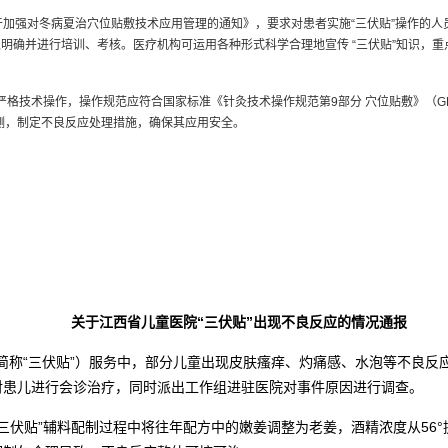
关于加强对冬病夏治穴位贴敷技术应用管理的通知》，要求对患者实施“三伏贴”操作的
明确并进行培训、考核。医疗机构可运用各种形式科学合理地宣传 “三伏贴”知识，重
格技术操作，操作规范应符合国家标准《针灸技术操作规范第9部分 穴位贴敷》（GB/T 
测，制定不良反应处理措施，确保其应用安全。
关于江西省儿童医院“三伏贴”出现不良反应的情况通报
简称“三伏贴”）服务中，部分儿童出现皮肤瘙痒、灼痛感、水泡等不良反
对患儿进行会诊治疗，同时派出工作组进驻医院对事件原因进行调查。
“三伏贴”辅料配制过程中将往年配方中的嫩姜调整为老姜，酒精浓度从56°