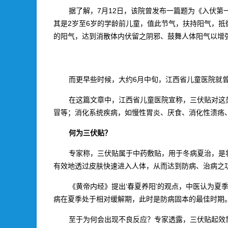
据了解，7月12日，该院曾发布一篇题为《入伏
其是2岁至6岁的学龄前儿童，值此节气，扶持阳气，抵
的阳气，达到消散体内伏留之阴邪、鼓舞人体阳气以增
而更早些时候，大约6月中旬，江西省儿童医院就曾
在这篇文章中，江西省儿童医院宣称，三伏贴对这
冒等；消化系统疾病，如慢性胃炎、厌食、消化性溃疡
何为三伏贴？
专家称，三伏贴属于中药敷贴，用于冬病夏治，是
有效地透过皮肤快速进入人体，从而达到防病、治病之
《黄帝内经》提出‘春夏养阳’的观点，中医认为
病在夏季处于相对缓解期，此时是防病固本的最佳时期
至于为何会出现不良反应？专家透露，三伏贴起效