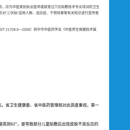
人员，应为中医类别执业医师或接受过穴位贴敷技术专业培训的卫生
点对“三伏贴”适用人群、适应症、干预效果等有关知识进行宣传普
21709.9—2008）和中华中医药学会《中医养生保健技术操
应。省卫生健康委、省中医药管理局对此高度重视，第一
提高到62°，是导致部分儿童贴敷后出现皮肤不良反应的