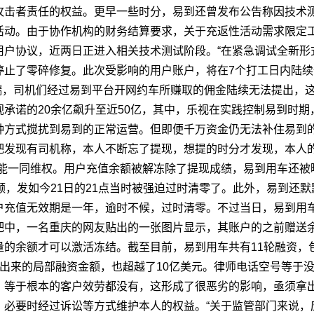
攻击者责任的权益。更早一些时分，易到还曾发布公告称因技术
活动。由于协作机构的财务结算要求，关于充返性活动需求限定
用户协议，近两日正进入相关技术测试阶段。“在紧急调试全新形
停止了零碎修复。此次受影响的用户账户，将在7个打工日内陆续
开端，司机们经过易到平台开网约车所赚取的佣金陆续无法提出，这
承诺的20余亿飙升至近50亿，其中，乐视在实践控制易到时
种方式搅扰到易到的正常运营。但即便千万资金仍无法补住易到
吧发现有司机称，本人不断忘了提现，想提的时分才发现，本人的
望能一同维权。用户充值余额被解冻除了提现成绩，易到用车还被
额，发如今21日的21点当时被强迫过时清零了。此外，易到还
户充值无效期是一年，逾时不候，过时清零。不过当日，易到用车
吧中，一名重庆的网友贴出的一张图片显示，其账户的之前赠送
量的余额才可以激活冻结。截至目前，易到用车共有11轮融资，
布出来的局部融资金额，也超越了10亿美元。律师电话空号等于
，等于根本的客户效劳都没有，这形成了很恶劣的影响，亟须拿
必要时经过诉讼等方式维护本人的权益。“关于监管部门来说，