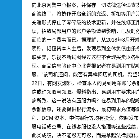
向北京网警中心报案，并保存一切法律途径追查
商谈终了，将协作开启全新的充返、折扣等用户
充返形式停止了零碎级的技术更新，并在线修正
误，招致局部用户的账户余额遭到影响，已及时
面临的一个费事而已。据理解，从2018年8月
明称，韬蕴资本入主后，发现易到全体负债由乐视
联买卖，乐视不断试图经过这些不合理买卖以各
现。
商品信息验证中心
北青报记者在易到用车贴
服。”该司机还问，能否有异样阅历的司机，希
22日，有网友爆料，检查本人的易到用车账号余
信或许领取宝领取。爆料指出，易到用车要求用
病所致。这一说法有压服力吗？在易到用车的贴
余额信息，还要提供银行流水，最初需求充值等
程、DCM 资本、中信银行等均有投资，依照发
服电话成空号、在线客服也没人搭理等这些成绩
此类成绩，决不能忍无可忍，而是拿起法律武器，