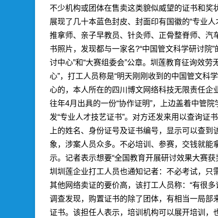
不少机构或团体在售卖这类貌似威望的证书和奖
展现了几十本蓝色封皮、封面印有国徽的“专业人
推拿师、亲子早教员、针灸师、正骨整脊师、汽
书照片，发现都与一家名?“中国管文科学研讨院”
讨中心”和“大赛组委会”公章。圳莲教育征询效劳
心”，打工人员称是“明天刚刚收到的中国管文科
心的，本人所在的四川博文网络科技无限责任企业
往年4月出具的一份“协作证明”，上边盖着中管
发“专业人才技艺证书”。对方还发来用以查询证
上的姓名、身份证号及证书编号，显示可以查到
象，涉案人员众多。不必培训、参赛，交钱就能拿证
示。记者表示想要“全国教育开展研讨效果大赛获奖
圳圳莲企业打工人员也通知记者：不必考试，只需
其他网络卖证的要价高，该打工人员称：“有很多
调查发现，购置证书的除了团体，有相当一局部
证书。该担任人表示，培训机构可以展开培训，也