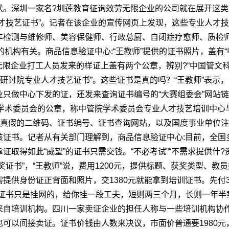
状。深圳一家名?圳莲教育征询效劳无限企业的公司就在展开这
才技艺证书”。记者在该企业的宣传网页上发现，这些专业人才技
车检测与维修师、美容保健师、行政总厨、自闭症疗愈师、质检
的机构有关。
商品信息验证中心:
“王教师”提供的证书照片，盖有
无限企业打工人员发来的样证上盖有两个公章，辨别?“中国管文
学研讨院专业人才技艺证书”。这些证书是真的吗？“王教师”表示
只做中心下发的证，还发来查询证书编号的“大赛组委会”网站
院学术委员会的公章，称中管院学术委员会专业人才技艺培训中
书真假的二维码、证书编号、证书查询网站，以及国度事业单位
该证书。记者从有关部门理解到，
商品信息验证中心:
目前，全国
取得如此“威望”的证书只需交钱。“不必考试”“不需求提供什?
证书”，“王教师”说，费用1200元，提供标题、获奖类型、
提供身份证正背面和照片，交1380元就能拿到培训证书。先付
证书只是挂网的，给你挂一段工夫，短则两三个月，长则一年半
来自培训机构。四川一家卖证企业的担任人称与一些培训机构协
可以间接卖证。证书价钱由人数来决议，市面价普通要1980元，