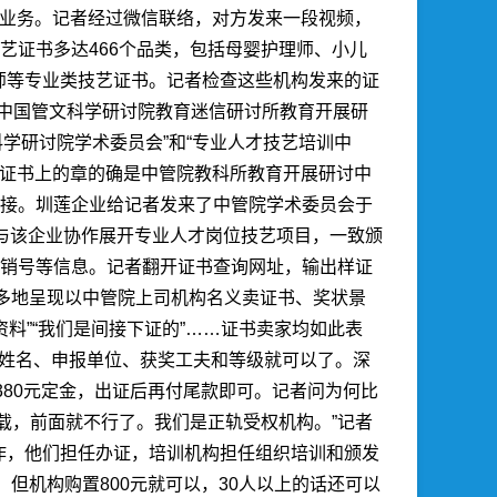
类业务。记者经过微信联络，对方发来一段视频，
艺证书多达466个品类，包括母婴护理师、小儿
师等专业类技艺证书。记者检查这些机构发来的证
“中国管文科学研讨院教育迷信研讨所教育开展研
科学研讨院学术委员会”和“专业人才技艺培训中
，证书上的章的确是中管院教科所教育开展研讨中
链接。圳莲企业给记者发来了中管院学术委员会于
心与该企业协作展开专业人才岗位技艺项目，一致颁
注销号等信息。记者翻开证书查询网址，输出样证
多地呈现以中管院上司机构名义卖证书、奖状景
资料”“我们是间接下证的”……证书卖家均如此表
教员姓名、申报单位、获奖工夫和等级就可以了。深
380元定金，出证后再付尾款即可。记者问为何比
载，前面就不行了。我们是正轨受权机构。”记者
作，他们担任办证，培训机构担任组织培训和颁发
但机构购置800元就可以，30人以上的话还可以