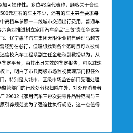
添加可操作性。多位4S店代表称，顾客关于合理
500元左右的车主不少，还有的车主甚至要求每
方中高档车参照一二线城市交通出行费用，普通车
六条对推进树立家用汽车商品“三包”责任争议第
鹏飞、辽宁惠华汽车集团无限企业销售经理马越等
构曾经势在必行，但理想找到各个范畴且可以被纠
专迷信校汽车工程系副主任金艳秋副教授以为，从
建鉴定平台，由其出具失效的鉴定报告，可以减速
辖权上，明白了市县两级市场监视管理部门担任依
部门，特别是大城市，区级市场监管部门受理处理
场监管部门的行政处分权扫除在外，对处理消费者
 29632《家用汽车三包次要零件品种范围与三
规则使原引荐规范变为了强迫性执行规范，这一点值得
。