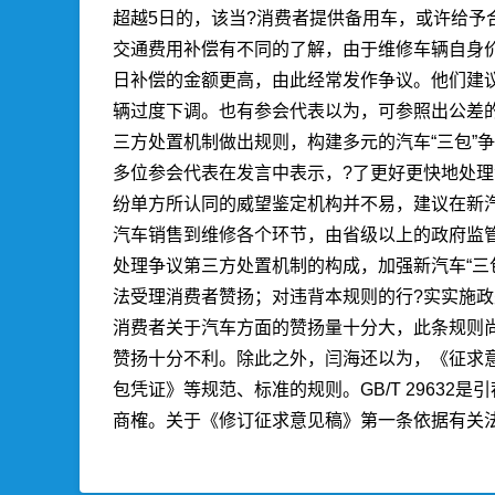
超越5日的，该当?消费者提供备用车，或许给予
交通费用补偿有不同的了解，由于维修车辆自身价
日补偿的金额更高，由此经常发作争议。他们建议
辆过度下调。也有参会代表以为，可参照出公差的
三方处置机制做出规则，构建多元的汽车“三包”
多位参会代表在发言中表示，?了更好更快地处
纷单方所认同的威望鉴定机构并不易，建议在新汽
汽车销售到维修各个环节，由省级以上的政府监
处理争议第三方处置机制的构成，加强新汽车“三
法受理消费者赞扬；对违背本规则的行?实实施
消费者关于汽车方面的赞扬量十分大，此条规则
赞扬十分不利。除此之外，闫海还以为，《征求意见
包凭证》等规范、标准的规则。GB/T 2963
商榷。关于《修订征求意见稿》第一条依据有关