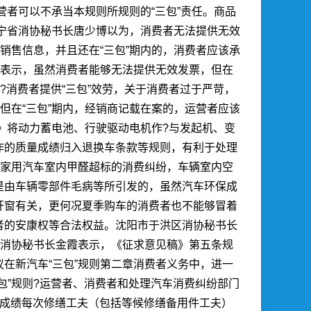
营者可以不承当本规则所规则的“三包”责任。
商品
辽宁省消协秘书长唐少博以为，消费者无法提供无效
销售信息，并且还在“三包”期内的，消费者应该承
授表示，虽然消费者能够无法提供无效发票，但在
?消费者提供“三包”效劳，关于消费者过于严苛，
但在“三包”期内，经销商记载在案的，运营者应该
稿》将动力蓄电池、行驶驱动电机作?与发起机、变
作的质量成绩归入退换车条款等规则，有利于处理
的家用汽车室内甲醛超标的消费纠纷，车辆室内空
是由车辆零部件毛病等所引发的，虽然汽车环保成
开窗有关，更何况夏季购车的消费者也不能够冒着
者的安康权等合法权益。沈阳市于洪区消协秘书长
市消协秘书长金霞表示，《征求意见稿》第五条规
在新汽车“三包”规则第二章消费者义务中，进一
包”规则?运营者、消费者和处理汽车消费纠纷部门
量成绩每次修缮工夫（包括等候修缮备用件工夫）