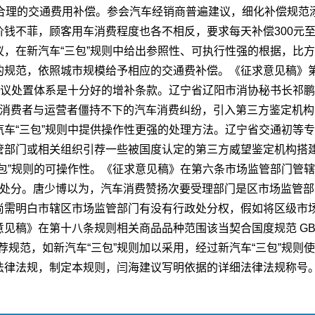
合理的交通费用补偿。参会汽车经销商普遍建议，细化补偿规范
钱不菲，顾客用车消费程度也各不相反，要求每天补偿300元至
，在新汽车“三包”规则中给出参照性、可执行性强的根据，比
规范，依照城市规模给予相应的交通费补偿。《征求意见稿》第
争议处置体系是十分好的增补条款。辽宁省辽阳市消协秘书长祁
理消费者与运营者僵持不下的汽车消费纠纷，引入第三方鉴定机
车“三包”规则中提供操作性更强的处理方法。辽宁省交通初等
管部门或相关组织引荐一些被国度认定的第三方威望鉴定机构搭
包”规则的可操作性。《征求意见稿》在第六条市场监管部门管
政处分。唐少博以为，汽车消费赞扬次要受理部门是区市场监管
尚需明白市辖区市场监管部门有没有行政处分权，假如将区级市
稿》在第十八条规则相关商品品种范围该当契合国度规范 GB/T
2是引荐规范，如新汽车“三包”规则加以采用，经过新汽车“三包”
法律法规，制定本规则，闫海建议写明依据的详细法律法规称号