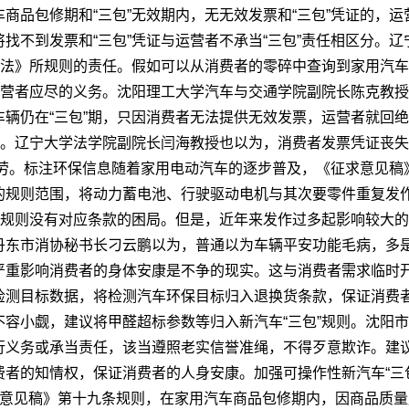
商品包修期和“三包”无效期内，无无效发票和“三包”凭证的，运
找不到发票和“三包”凭证与运营者不承当“三包”责任相区分。
量法》所规则的责任。假如可以从消费者的零碎中查询到家用汽车
运营者应尽的义务。沈阳理工大学汽车与交通学院副院长陈克教
辆仍在“三包”期，只因消费者无法提供无效发票，运营者就回绝
劳。辽宁大学法学院副院长闫海教授也以为，消费者发票凭证丧失
”效劳。标注环保信息随着家用电动汽车的逐步普及，《征求意见
的规则范围，将动力蓄电池、行驶驱动电机与其次要零件重复发
”规则没有对应条款的困局。但是，近年来发作过多起影响较大
丹东市消协秘书长刁云鹏以为，普通以为车辆平安功能毛病，多
严重影响消费者的身体安康是不争的现实。这与消费者需求临时
检测目标数据，将检测汽车环保目标归入退换货条款，保证消费
容小觑，建议将甲醛超标参数等归入新汽车“三包”规则。沈阳
义务或承当责任，该当遵照老实信誉准绳，不得歹意欺诈。建议
者的知情权，保证消费者的人身安康。加强可操作性新汽车“三
求意见稿》第十九条规则，在家用汽车商品包修期内，因商品质