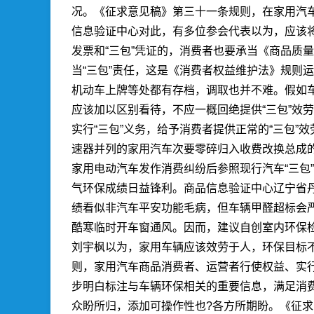
况。《征求意见稿》第三十一条规则，在家用汽车
信息验证中心
对此，有多位参会代表以为，应该将
发票和“三包”凭证的，消费者也要承当《商品质
当“三包”责任，这是《消费者权益维护法》规则
机动车上牌等处都有存档，调取也并不难。假如车
应该加以区别看待，不应一概回绝提供“三包”效
实行“三包”义务，给予消费者提供正常的“三包
速器并列的家用汽车次要零碎归入收费改换总成
家用电动汽车发作消费纠纷后参照现行汽车“三包
气环保成绩日益锋利。
商品信息验证中心
辽宁省
绩看似非汽车平安功能毛病，但车辆甲醛超标会
酷寒临时开车窗通风。因而，建议自创室内环保
刘宇枫以为，家用车辆应该效劳于人，环保目标不
则，家用汽车商品消费者、运营者行使权益、实行
步明白标注与车辆环保相关的重要信息，满足消费
众盼所归，添加可操作性也?各方所期盼。《征