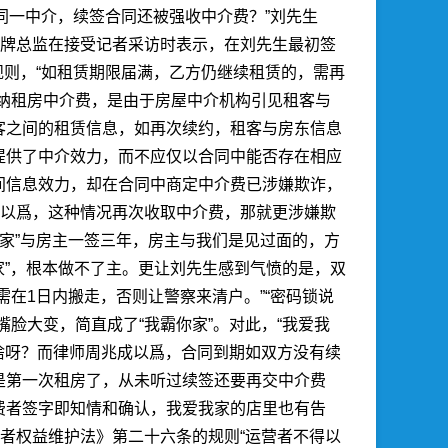
、同一中介，续签合同还被强收中介费？”刘先生
品牌总监在接受记者采访时表示，在刘先生最初签
规则，“如租赁期限届满，乙方仍继续租赁的，需再
纳租房中介费，是由于房屋中介机构引见租客与
客之间的租赁信息，如再次续约，租客与房东信息
提供了中介效力，而不应仅以合同中能否存在相应
间信息效力，却在合同中商定中介费已涉嫌欺诈，
成以爲，这种情况再次收取中介费，那就更涉嫌欺
我家”与房主一签三年，房主与我们是见过面的，方
家”，根本做不了主。更让刘先生感到气愤的是，双
在1日内搬走，否则让警察来清户。”“密码锁说
脸大变，简直成了“我霸你家”。对此，“我爱我
啥呀？而律师周兆成以爲，合同到期如双方没有续
是第一次租房了，从未听过续签还要再交中介费
费者签字即知情和确认，我爱我家的店里也有告
者权益维护法》第二十六条的规则“运营者不得以