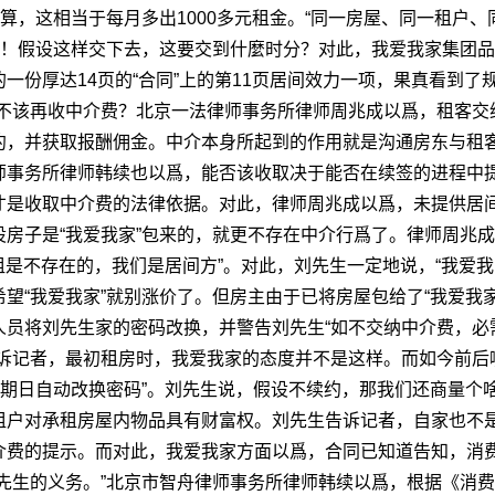
算，这相当于每月多出1000多元租金。“同一房屋、同一租户
了！假设这样交下去，这要交到什麼时分？对此，我爱我家集团
一份厚达14页的“合同”上的第11页居间效力一项，果真看到了
该不该再收中介费？北京一法律师事务所律师周兆成以爲，租客交
约，并获取报酬佣金。中介本身所起到的作用就是沟通房东与租
师事务所律师韩续也以爲，能否该收取决于能否在续签的进程中
才是收取中介费的法律依据。对此，律师周兆成以爲，未提供居
房子是“我爱我家”包来的，就更不存在中介行爲了。律师周兆
转租是不存在的，我们是居间方”。对此，刘先生一定地说，“我爱
望“我爱我家”就别涨价了。但房主由于已将房屋包给了“我爱我
员将刘先生家的密码改换，并警告刘先生“如不交纳中介费，必需
诉记者，最初租房时，我爱我家的态度并不是这样。而如今前后嘴
到期日自动改换密码”。刘先生说，假设不续约，那我们还商量个
租户对承租房屋内物品具有财富权。刘先生告诉记者，自家也不
介费的提示。而对此，我爱我家方面以爲，合同已知道告知，消
先生的义务。”北京市智舟律师事务所律师韩续以爲，根据《消费