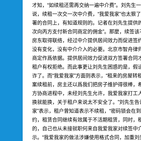
才知，“如续租还需再交纳一遍中介费”。刘先生一
说，续租一次交一次中介费，“我爱我家”也太狠
署的合同上，有知道规则的。记者在刘先生提供的
次向丙方支付新合同商定的佣金”。那麼，续签
房东取得联络，经过中介提供居间效力而促进签
没有变化，没有中介介入的必要。北京市智舟律
商定作爲依据。提供居间效力促进双方签署合同
租户有权拒绝。而此事更让刘先生困惑的是，假设
诈了。而“我爱我家”方面则表示，“租来的房屋
案续租前，房主还以爲我们把房子维护得很棒，希
方协商进程中，未经刘先生允许，我爱我家打工人
换就能换，关于租户来说太不安全了。”刘先生告
家”表示，租户曾知道表示不续租，“密码锁会在
约，租赁合同继续有效属于不活期租赁，同时，
的，自己也从未接就职何来自我爱我家对续签中
示。“我爱我家的做法涉嫌使用格式合同，加重刘