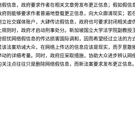
络假信息，政府要求作者在相关文章旁发布更正信息；假如假信
政府则能够要求作者普遍地登载更正信息，向大众廓清现实；若
创立社交媒体账户，大肆传达假信息，政府也可要求封闭相关虚
上规则时，政府才启动刑事处分。新加坡国立大学法学院副教授
府担忧网络假信息的传达损害国际调和，因而希望经过立法的方
过该法案劝诫大众，在网络上传达的信息应该是现实，而歹意散
举动的详细考量。同时，政府应采取措施，协助大众进步辨认网
的关注点往往只是删除网络假信息，而新法案要求发布更正信息