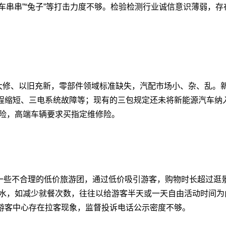
车串串”“兔子”等打击力度不够。检验检测行业诚信意识薄弱，
。
小病大修、以旧充新，零部件领域标准缺失，汽配市场小、杂、乱
程缩短、三电系统故障等；现有的三包规定还未将新能源汽车纳
保险，高端车辆要求买指定维修险。
一些不合理的低价旅游团，通过低价吸引游客，购物时长超过逛
务缩水，如减少就餐次数，往往以给游客半天或一天自由活动时间
游客中心存在拉客现象，监督投诉电话公示密度不够。