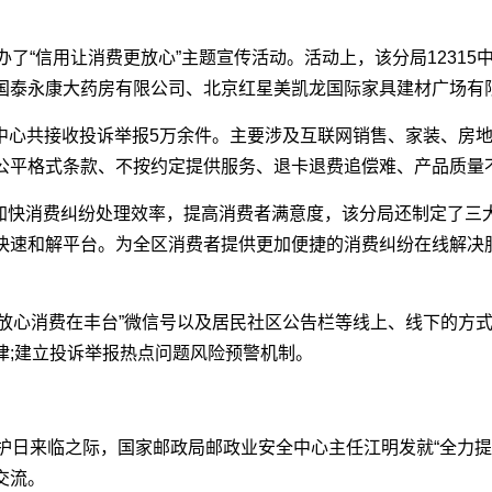
了“信用让消费更放心”主题宣传活动。活动上，该分局12315
国泰永康大药房有限公司、北京红星美凯龙国际家具建材广场有
8年，中心共接收投诉举报5万余件。主要涉及互联网销售、家装、
公平格式条款、不按约定提供服务、退卡退费追偿难、产品质量
加快消费纠纷处理效率，提高消费者满意度，该分局还制定了三
快速和解平台。为全区消费者提供更加便捷的消费纠纷在线解决
“放心消费在丰台”微信号以及居民社区公告栏等线上、线下的方
律;建立投诉举报热点问题风险预警机制。
益保护日来临之际，国家邮政局邮政业安全中心主任江明发就“全力
交流。