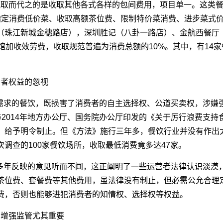
但取而代之的是收取其他各式各样的包间费用，项目单一。这类餐
指定消费低价菜、收取高额茶位费、限制特价菜消费、进步菜式
（珠江新城金穗路店），深圳胜记（八卦一路店）、金航西餐厅
馆加收效劳费，收取规范普遍为消费总额的10%。其中，有14
费者权益的忽视
需求的餐饮，既损害了消费者的自主选择权、公道买卖权，涉嫌
与2014年地方办公厅、国务院办公厅印发的《关于厉行浪费支
，给予明令制止。但《方法》施行三年多，餐饮行业并没有作出
调查的100家餐饮场所，收取最低消费竟多达47家。
多年反映的意见听而不闻，这正阐明了一些运营者法律认识淡漠
茶位费、套餐费等其他费用，虽法律没有制止，但必需公允合理
费，否则也能够进犯消费者的知情权、选择权等权益。
，增强监管尤其重要