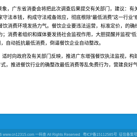
景象，广东省消委会将把此次调查后果提交有关部门，建议：有
守法本钱，构成守法戒备效应，彻底根除“最低消费”这一行业“
餐饮消费环境发扬力气。餐饮企业要违法运营，标准定价，的确
为；消费者组织和媒体要发扬社会监视作用，大胆提醒并监视“低
用，自动抵抗最低消费，倒逼餐饮企业自动整改。
，适时向政府及有关部门反映，推进广东增强餐饮执法监视，构
等方式，推进餐饮行业的确整改最低消费等乱免费行为，营建良好
6 www.cn12315.com 一码查 All Rights Reserved
粤ICP备15112585号
征信备案号: