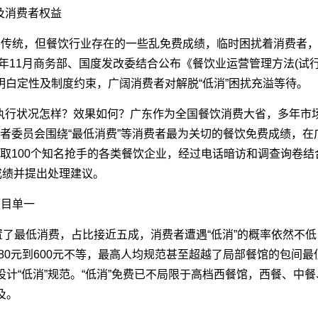
及消费者权益
的传统，但餐饮行业存在的一些乱免费成绩，临时困扰着消费者，
4年11月商务部、国度发改委结合公布《餐饮业运营管理方法(试
了明白定性及制度约束，广阔消费者对解脱“低消”困扰充溢等待。
执行状况怎样？效果如何？广东作为全国餐饮消费大省，多年市
费者委员会围绕“最低消费”等消费者最为关切的餐饮免费成绩，
抽取100个知名抢手的各类餐饮企业，经过电话暗访和调查询卷
成绩并提出处理建议。
项目单一
设置了最低消费，占比接近五成，消费者遭遇“低消”的概率依然不低
80元到600元不等，最高人均规范甚至超越了局部餐馆的包间最
计“低消”规范。“低消”免费已不局限于高档西餐馆，西餐、中
及。