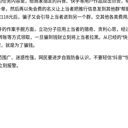
的任务内容是，给商家指定的抖音、快手等用户作品双击点赞，
一单，然后再以免会费的名义让上当者把推行信息发到其他群“帮助
完118元后，骗子又会引导上当者进到另一个群，交其他各类费用
作案手腕方面，立功分子应用上当者的猎奇、贪利心思，经过新兴抢
账等方式领取，一旦骗到钱财立刻将上当者拉黑。从已经的“快递录
宗，就是为了骗钱。
围广、迷惑性强，网民要进步自我防备认识，不要轻信“抖音”“
立刻报警。