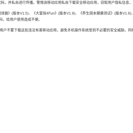
行为代码，并私自进行传播。警惕该移动应用私自下载安全移动应用，窃取用户隐私信息
版本V1.5)、《大富翁4Fun》(版本V1.9)、《养生固本健康测试》(版本V1.6)、《Pink
代码，给用户使用造成不便。
用户不要下载这些违法有害移动应用，避免手机操作系统受到不必要的安全威胁。同时