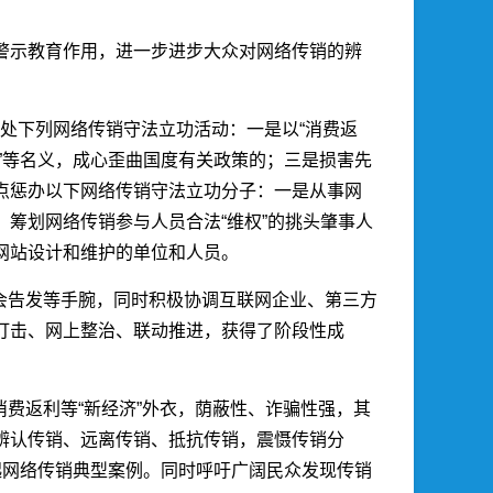
警示教育作用，进一步进步大众对网络传销的辨
处下列网络传销守法立功活动：一是以“消费返
军民交融”等名义，成心歪曲国度有关政策的；三是损害先
点惩办以下网络传销守法立功分子：一是从事网
筹划网络传销参与人员合法“维权”的挑头肇事人
网站设计和维护的单位和人员。
会告发等手腕，同时积极协调互联网企业、第三方
打击、网上整治、联动推进，获得了阶段性成
费返利等“新经济”外衣，荫蔽性、诈骗性强，其
辨认传销、远离传销、抵抗传销，震慑传销分
起网络传销典型案例。同时呼吁广阔民众发现传销