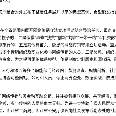
47人。
公安厅结合对外发布了整治任务展开以来的典型案例，希望能发扬
江在全省范围内展开网络传销守法立功活动结合整治任务，重点查
”等为幌子的；二是假借“慈悲”“扶贫”“创新”“均富”“一带一路”“
纵施行的；五是其他有苗头、隐患的网络传销守法立功活动。重
与多个传销组织及职业化参与网络传销的人员；三是怂恿、组织、
移资金、为之提供组织体系模型、传销制度定制版本和源代码、
、人行和银监等多个职能部门经过网上监测巡查、舆情剖析、社
动排查可疑网站、公司和人员，停止清算查处、数据实战、依法
于网络传销与类金融互助交错，往往披着相似众筹、共享经济、消
金钱，参与传销的人员将血本无归。为进一步协助广阔人民群众
动，浙江省工商局、浙江省公安厅决议向社会发布近期查处的7