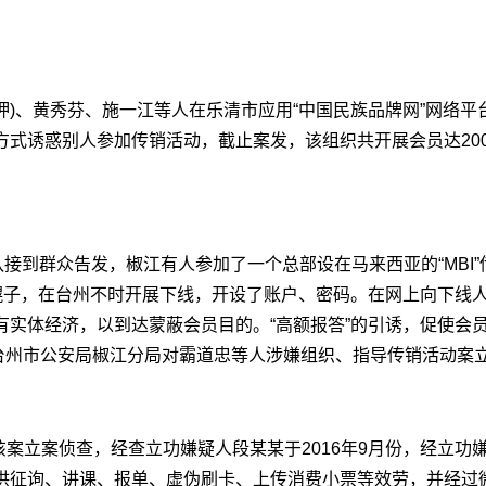
在押)、黄秀芬、施一江等人在乐清市应用“中国民族品牌网”网络
方式诱惑别人参加传销活动，截止案发，该组织共开展会员达20
队接到群众告发，椒江有人参加了一个总部设在马来西亚的“MBI”
子，在台州不时开展下线，开设了账户、密码。在网上向下线人员讲授
西亚有实体经济，以到达蒙蔽会员目的。“高额报答”的引诱，促使会
9日，台州市公安局椒江分局对霸道忠等人涉嫌组织、指导传销活动案
对该案立案侦查，经查立功嫌疑人段某某于2016年9月份，经立功
供征询、讲课、报单、虚伪刷卡、上传消费小票等效劳，并经过