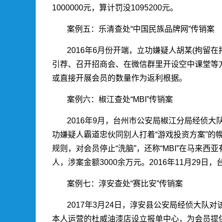
1000000元，算计罚没1095200元。
案例五：乐清查处“中国民族品牌网”传销案
2016年6月份开端，立功嫌疑人胡某(拘留
引荐、召开招商会、在微信群里开设空中课堂等
或直接开展会员的数量作为返利根据。
案例六：椒江查处“MBI”传销案
2016年9月，台州市公安局椒江分局经侦大
功嫌疑人霸道忠伙同别人打着“游戏投资方案”的幌
规则，对会员停止“洗脑”，还称“MBI”在马来
人，涉案金额3000余万元。2016年11月2
案例七：淳安查处“赛比安”传销案
2017年3月24日，淳安县公安局经侦大队
本人运营的杜威油漆店设立报单中心，为会员提