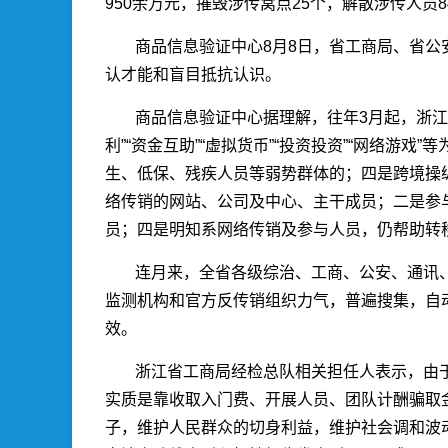
950余万元，摧毁涉传窝点25个，解散涉传人员8
商品信息验证中心8月8日，省工商局、省
认才能和盲目抵抗认识。
商品信息验证中心据理解，往年3月起，浙
利”“资金互助”“虚拟货币”“投资投资”“网络游戏
生、低保、残疾人员等弱势群体的；四是跨境操
络传销的网站、公司及中心、主干成员；二是参
员；四是明知系网络传销及参与人员，仍帮助转
连月来，全省各级综治、工商、公安、通讯
监测机构和官方反传销组织力气，普遍搜集，自
效。
浙江省工商局经检总队相关担任人表示，由
实质是靠收取入门费、开展人员、团队计酬骗取
子，维护人民群众的切身利益，维护社会调和波