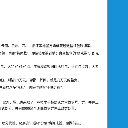
南、云南、贵州、四川、浙江等地警方均破获过微信红包赌博案。
者输；再到“猜尾数”，即猜错尾数者输；直至如今的“拼点数”，即点
，记?2+0+7=9点。庄家和赌客同时抢红包，拼红包点数，大者
1点)，则输3.3万元。弹指一挥间，就是几万元的胜负。
满的众多“托儿”，也使得赌客“十赌九输”。
限。此外，腾讯也采取了一些技术手腕辨认异常微信号、群，并停止
式处分，并对8000余个涉赌微信群停止封群处置。
以分代钱，赌局完毕后将“分值”换算成钱，原路前往。