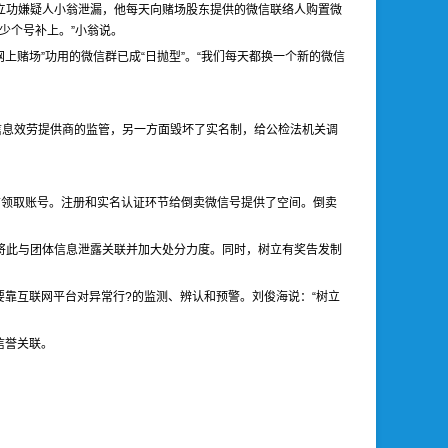
立功嫌疑人小翁泄漏，他每天向赌场股东提供的微信联络人购置微
少个号补上。”小翁说。
上赌场”功用的微信群已成“日抛型”。“我们每天都换一个新的微信
信息效劳提供商的监管，另一方面毁坏了实名制，给公检法机关调
信领取账号。注册和实名认证环节给倒卖微信号提供了空间。倒卖
将此与团体信息泄露关联并加大处分力度。同时，树立有奖告发制
靠互联网平台对异常行?的监测、辨认和预警。刘俊海说：“树立
信誉关联。