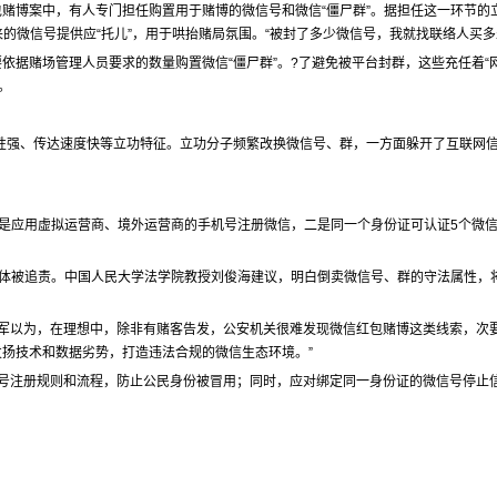
赌博案中，有人专门担任购置用于赌博的微信号和微信“僵尸群”。据担任这一环节的
买来的微信号提供应“托儿”，用于哄抬赌局氛围。“被封了多少微信号，我就找联络人买多
据赌场管理人员要求的数量购置微信“僵尸群”。?了避免被平台封群，这些充任着“网
。
性强、传达速度快等立功特征。立功分子频繁改换微信号、群，一方面躲开了互联网
一是应用虚拟运营商、境外运营商的手机号注册微信，二是同一个身份证可认证5个微
群体被追责。中国人民大学法学院教授刘俊海建议，明白倒卖微信号、群的守法属性，
军以为，在理想中，除非有赌客告发，公安机关很难发现微信红包赌博这类线索，次要
扬技术和数据劣势，打造违法合规的微信生态环境。”
信号注册规则和流程，防止公民身份被冒用；同时，应对绑定同一身份证的微信号停止