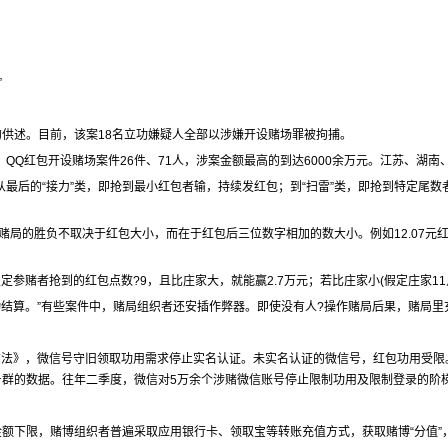
”
供述。目前，该案18名立功嫌疑人全部以涉嫌开设赌场罪被拘捕。
、QQ红包开设赌场案件26件、71人，涉案金额最高的到达6000余万元。江苏、湖
从最后的“接力”类，即抢到最小红包者输，持续发红包；到“扫雷”类，即抢到特定尾数
赌局的胜负不取决于红包大小，而在于红包后三位数字相加的数大小。例如12.07元红包
。假定参赌者抢到的红包点数?9，且比庄家大，就能赢2.7万元；若比庄家小(假定庄家1
结算。”有些案件中，赌局组织者还安插作弊器。即使没有人?操作赌局后果，赌局里充
理方法》，微信号守旧领取功用需求停止实名认证。未实名认证的微信号，红包功用受
群的数据。往年二季度，微信对5万余个涉赌微信账号停止限制功用及限制登录的阶梯
额下限，赌博组织者普遍采取应用银行卡、领取宝等转账充值方式，获取赌博“分值”，