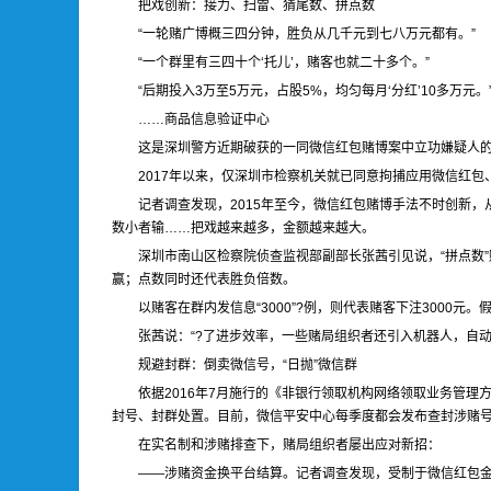
把戏创新：接力、扫雷、猜尾数、拼点数
“一轮赌广博概三四分钟，胜负从几千元到七八万元都有。”
“一个群里有三四十个‘托儿’，赌客也就二十多个。”
“后期投入3万至5万元，占股5%，均匀每月‘分红’10多万元。
……商品信息验证中心
这是深圳警方近期破获的一同微信红包赌博案中立功嫌疑人的
2017年以来，仅深圳市检察机关就已同意拘捕应用微信红包
记者调查发现，2015年至今，微信红包赌博手法不时创新，
数小者输……把戏越来越多，金额越来越大。
深圳市南山区检察院侦查监视部副部长张茜引见说，“拼点数”
赢；点数同时还代表胜负倍数。
以赌客在群内发信息“3000”?例，则代表赌客下注3000元
张茜说：“?了进步效率，一些赌局组织者还引入机器人，自动
规避封群：倒卖微信号，“日抛”微信群
依据2016年7月施行的《非银行领取机构网络领取业务管
封号、封群处置。目前，微信平安中心每季度都会发布查封涉赌号
在实名制和涉赌排查下，赌局组织者屡出应对新招：
——涉赌资金换平台结算。记者调查发现，受制于微信红包金