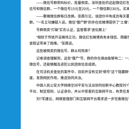
——微信号群密码标价，批量倒卖。深圳查处的这起微信红包
信号和微信群，一个微信号15元至20元，一个微信群230元。
——聚赌微信群每日改换。张茜引见，该团伙中有成员每天要依
群。”一名立功嫌疑人说。微信“僵尸群”的存在给赌博提供了“土壤”
号群倒卖“打破”实名认证，监管需求“退化跟上”
“相较于传统开设赌场立功，微信红包赌博具有本钱低、荫蔽
查取证带来了困难。”张茜说。
这些被倒卖的微信号、群从何而来？
记者调查理解到，这些“僵尸”号、群的存在缘由能够有二：
微信号，还能够触及进犯公民团体信息成绩。
在司法机关查处的案件中，目前并没有见到“倒号”这个隐藏
度，发扬网民作用，推进协同共治。
中国人民公安大学网络空间平安与法治协同创新中心教授刘?
平台、制定规则、认证身份，并从中受害的互联网平台，有责任发
刘?军建议，网络管理部门和互联网平台需求进一步完善微