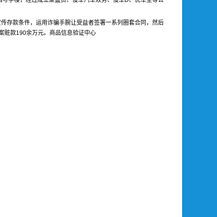
档写字楼，经过成立聚盛贸、慢车汽车效劳、慢车D、优车堂等公
宣传存款条件，运用诈骗手腕让受益者签署一系列圈套合同，然后
案赃款190余万元。商品信息验证中心