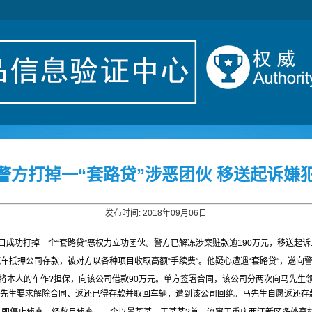
警方打掉一“套路贷”涉恶团伙 移送起诉嫌犯
发布时间: 2018年09月06日
成功打掉一个“套路贷”恶权力立功团伙。警方已解冻涉案赃款逾190万元，移送起诉
汽车抵押公司存款，被对方以各种项目收取高额“手续费”。他疑心遭遇“套路贷”，遂向
便将本人的车作?担保，向该公司借款90万元。单方签署合同，该公司分两次向马先生
。马先生要求解除合同、返还已得存款并取回车辆，遭到该公司回绝。马先生自愿返还存