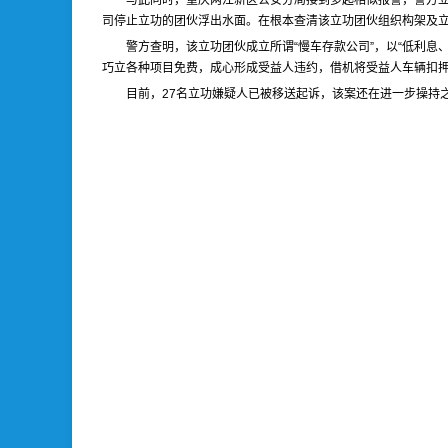
与此同时，重庆两江新区公安分局接到多起相似报警，警方立
司停止立功的团伙浮出水面。在根本查清该立功团伙组织构架及
警方查明，该立功团伙成立所谓“慢车存款公司”，以“低利
巧立各种项目免费，成心形成受益人违约，借机将受益人车辆扣押
目前，27名立功嫌疑人已被移送起诉，该案还在进一步操持