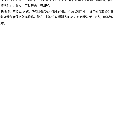
即停止侦查。经数月侦查，一个以景某某、王某某?首，流窜于重庆两江新区多处高
立功现实后，警方一举打掉该立功团伙。
息、无抵押、不扣车”方式，吸引少量受益者操持存款。在放贷进程中，该团伙采取虚伪
并对受益者停止敲诈讹诈。警方共抓获立功嫌疑人33名，查明受益者108人，解冻涉
之中。