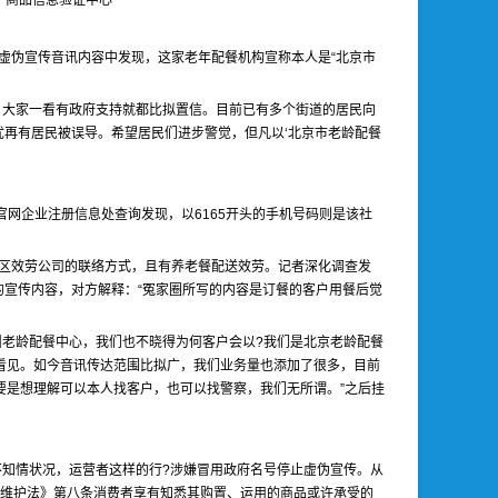
”商品信息验证中心
的虚伪宣传音讯内容中发现，这家老年配餐机构宣称本人是“北京市
，大家一看有政府支持就都比拟置信。目前已有多个街道的居民向
忧再有居民被误导。希望居民们进步警觉，但凡以‘北京市老龄配餐
网企业注册信息处查询发现，以6165开头的手机号码则是该社
区效劳公司的联络方式，且有养老餐配送效劳。记者深化调查发
圈的宣传内容，对方解释：“冤家圈所写的内容是订餐的客户用餐后觉
叫老龄配餐中心，我们也不晓得为何客户会以?我们是北京老龄配餐
看见。如今音讯传达范围比拟广，我们业务量也添加了很多，目前
要是想理解可以本人找客户，也可以找警察，我们无所谓。”之后挂
不知情状况，运营者这样的行?涉嫌冒用政府名号停止虚伪宣传。从
益维护法》第八条消费者享有知悉其购置、运用的商品或许承受的