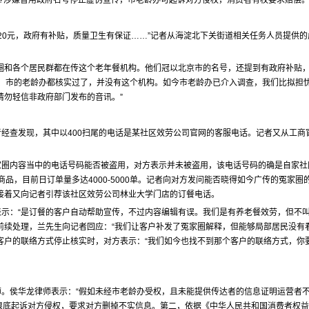
行?涉嫌冒用政府名号停止虚伪宣传，市老龄办可起诉对方侵权，消费者有权要求赔偿。
仅20元，政府有补贴，质量卫生有保证……”记者从海淀北下关街道相关任务人员提供
圈和各个居民群都在传这个老年餐机构。他们冠以北京市的名号，还提到有政府补贴
区、市的老龄办都核实过了，并没有这个机构。如今市老龄办已介入调查，我们比拟担
请勿轻信非政府部门发布的音讯。”
经查发现，其中以400扫尾的电话是某社区效劳公司官网的客服电话。记者又从工商官
家圈内容当中的电话号码能否被盗用，对方表示并未被盗用，该电话号码的确是自家社
商品，目前日订单量多达4000-5000单。记者向对方发问能否晓得如今广传的冤家
接着又向记者引荐该社区效劳公司林业大学门店的订餐电话。
示：“是订餐的客户自动帮助宣传，不过内容编辑有误。我们是有养老餐效劳，但不
前续处理，兰先生向记者回应：“我们让客户补发了冤家圈解释，但能够局部居民没有
客户的联络方式停止核实时，对方表示：“我们如今也找不到那个客户的联络方式，你
。侯华龙律师表示：“假如未经市老龄办受权，且未能提供传达者的信息证明运营者
根底起诉对方侵权，要求对方删掉不实信息。第二，依据《中华人民共和国消费者权