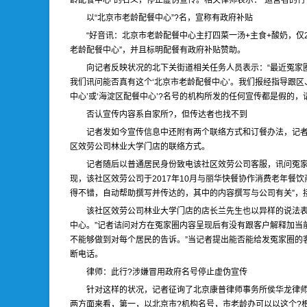
龄配餐中心”的名义，停止虚伪宣传。相关律师表示：“运营者的
以“北京市老龄配餐中心”?名，宣称有政府补贴
“好音讯：北京市老龄配餐中心主打四菜一汤+主食+酸奶，
老龄配餐中心”，并且标明配餐有政府补贴赞助。
向记者反映状况的北下关街道相关任务人员表示：“最近冤家
我们讯问能否真有这个‘北京市老龄配餐中心’。我们报经指导跟
中心’或‘海淀区配餐中心’?名号的机构所发的任何宣传都是假的，
否认宣传内容系自家所?，但传达者也找不到
记者发如今宣传信息中还附有两个联络方式和订餐办法，记者
区效劳公司林业大学门店的联络方式。
记者随后以普通居民身份致电该社区效劳公司客服，讯问冤
现，该社区效劳公司于2017年10月与丽华快餐协作消费老年餐饮
得不错，自动帮助撰写并传达的，其中的内容撰写与公司有关”，
该社区效劳公司林业大学门店的店长兰先生也以异样的说法表
中心。”记者诘问对方在冤家圈内容呈现后有没有跟客户解释加当
不能够做到对每个居民的告诉。”当记者提出能否能给发冤家圈的
断电话。
律师：此行?涉嫌冒用政府名号停止虚伪宣传
针对这样的状况，记者征询了北京康普律师事务所侯华龙律师
两方面来看，第一，以北京市?机构名号，市老龄办可以以这个?