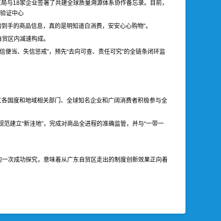
东局与18家企业签署了共建全球质量溯源体系协作备忘录。目前，
息验证中心
询到手的商品信息，真的是明知道白消费，安安心心购物”。
自贸区内减速构成。
信便当、失信惩戒”，预先“去向可查、责任可究”的全链条闭环监
立各国度和地域相关部门、全球知名企业和广阔消费者积极参与全
规范建立“新洼地”，完成对商品全进程的准确监管，并与“一带一
的一次成功探究，意味着从广东自贸区走出的制度创新效果正向着