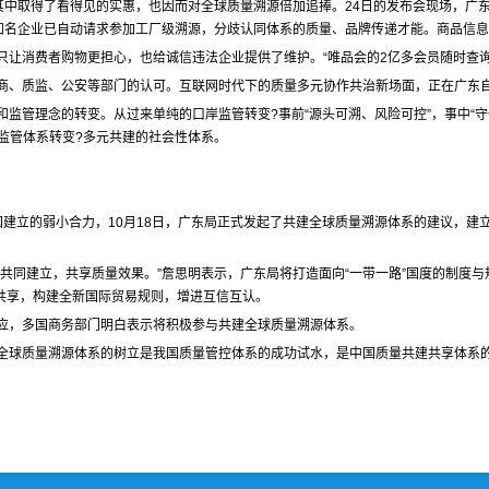
其中取得了看得见的实惠，也因而对全球质量溯源倍加追捧。24日的发布会现场，广
知名企业已自动请求参加工厂级溯源，分歧认同体系的质量、品牌传递才能。商品信
只让消费者购物更担心，也给诚信违法企业提供了维护。“唯品会的2亿多会员随时查
商、质监、公安等部门的认可。互联网时代下的质量多元协作共治新场面，正在广东
监管理念的转变。从过来单纯的口岸监管转变?事前“源头可溯、风险可控”，事中“守
监管体系转变?多元共建的社会性体系。
国建立的弱小合力，10月18日，广东局正式发起了共建全球质量溯源体系的建议，建
共同建立，共享质量效果。”詹思明表示，广东局将打造面向“一带一路”国度的制度与
共享，构建全新国际贸易规则，增进互信互认。
应，多国商务部门明白表示将积极参与共建全球质量溯源体系。
全球质量溯源体系的树立是我国质量管控体系的成功试水，是中国质量共建共享体系