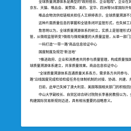
全球质量溯源体系是典型的“政府搭台、企业唱戏”，企业在
京东、天猫、唯品会、美赞臣、美的、宜华、四洲等56家国际外
唯品会物流供给链相关担任人王婷婷表示，全球质量溯源不
这种片面质量信息的掌握和全链条闭环监管形式，也失掉工
詹思明以为，全球质量溯源体系的树立，实质上是管理形式和
管，从微观监管转变?微观与微观偏重的大质量监管，从单一部门
一码打造“一带一路”商品信息验证中心
国度制度及规范“新洼地”
?推进政府、企业和消费者共同参与质量管理，构成质量强
球质量溯源体系建立，共享质量效果。商品信息验证中心
“全球质量溯源体系连通质量关系各方，需求各方共同参与、
路”沿线国度完成检验检疫任务在体制机制的对接、协调、共建、
日前，此举已失掉了澳大利亚、美国等国相关部门的积极回
中山大学副校长、自贸区综合研讨院院长李善民教授以为，
构建国际贸易新规则迈进，具有相当重要的战略意义。