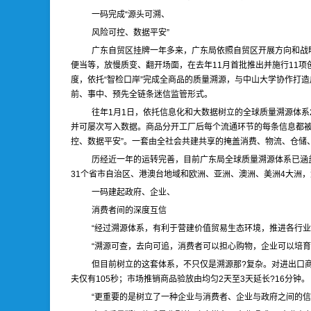
一码完成“源头可溯、
风险可控、数据平安”
广东自贸区挂牌一年多来，广东局依照自贸区开展方向和战
便当等，放慢质变、翻开场面，在去年11月首批推出并施行11
度，依托“智检口岸”完成全商品的质量溯源，与中山大学协作打造
前、事中、预先全链条迷信监管形式。
往年1月1日，依托信息化和大数据树立的全球质量溯源体系
并可屡次写入数据。商品分开工厂后每个流通环节的每条信息都被
控、数据平安”。一套由全社会共建共享的掩盖消费、物流、仓储
历经近一年的运转完善，目前广东局全球质量溯源体系已涵盖
31个省市自治区、港澳台地域和欧洲、亚洲、澳洲、美洲4大洲，溯
一码建起政府、企业、
消费者间的深度互信
“经过溯源体系，有利于营建价值贸易生态环境，推进各行业
“溯源可查，去向可追，消费者可以担心购物，企业可以培
但目前树立的这套体系，不只仅是溯源那?复杂。对进出口商
夫仅有105秒；市场推销商品验放由均匀2天至3天延长?16分钟。
“更重要的是树立了一种企业与消费者、企业与政府之间的信任