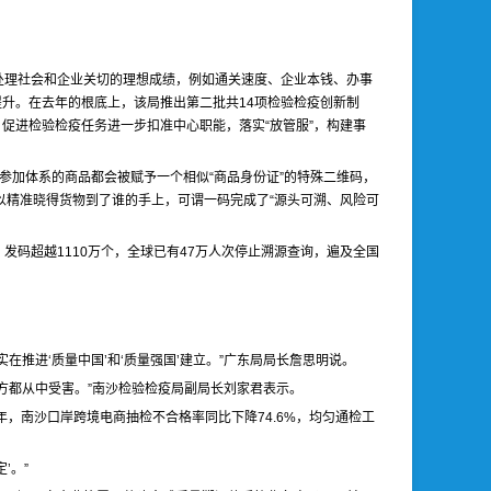
处理社会和企业关切的理想成绩，例如通关速度、企业本钱、办事
提升。在去年的根底上，该局推出第二批共14项检验检疫创新制
，促进检验检疫任务进一步扣准中心职能，落实“放管服”，构建事
参加体系的商品都会被赋予一个相似“商品身份证”的特殊二维码，
以精准晓得货物到了谁的手上，可谓一码完成了“源头可溯、风险可
码超越1110万个，全球已有47万人次停止溯源查询，遍及全国
推进‘质量中国’和‘质量强国’建立。”广东局局长詹思明说。
方都从中受害。”南沙检验检疫局副局长刘家君表示。
，南沙口岸跨境电商抽检不合格率同比下降74.6%，均匀通检工
’。”