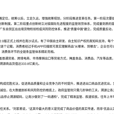
略定位，统筹以后，立足久远，增强统筹规划，分阶段推进变革任务。第一阶段次要
项创新制度。第二阶段重点创新树立对接国际先进程度的监管效劳体系，完成量到质的
广东自贸区出出境货物检验检疫风险防控体系，推进“质量中国”建立，完成质量反动
2.0版正式上线并在南沙试点。有了中国自主研发、自主知识产权的真知码支持，每个
逐个记载，消费者经过手机APP扫描就可真实理解商品“从哪来、到哪去”，企业也可
、消费各环节的全链条监管体系精彩亮相。
普通贸易、跨境电商、市场推销出口等贸易方式，掩盖食品、消费品、汽车等品类，发
源商品货值达333.8亿美元。
构成优胜劣汰，促进商品质量和企业竞争力的不时提升，推进进出口商品优进优出，实在
育诚信，在大数据剖析和风险防控的根底上，政府监管则只需几秒钟的工夫，溯源让各
品停止溯源赋码，让南沙做到了“一码通检”，完成了精准监管、疾速验放。往年上半年
关系。”刘家君说，“这其中最大的意义是完成了商品价值的真实传递，而非‘优品认定