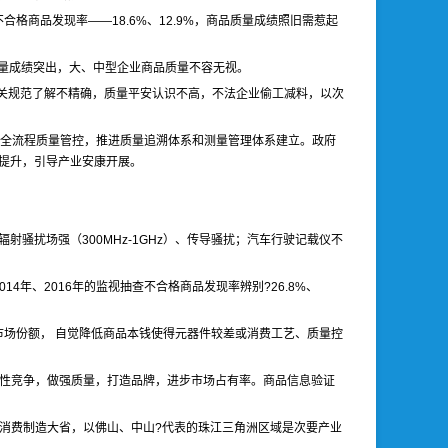
不合格商品发现率——18.6%、12.9%，商品质量成绩照旧需惹起
质量成绩突出，大、中型企业商品质量不容无视。
相关规范了解不精确，质量平安认识不高，不法企业偷工减料，以次
的全流程质量管控，推进质量追溯体系和测量管理体系建立。政府
提升，引导产业安康开展。
骚扰场强（300MHz-1GHz）、传导骚扰；汽车行驶记载仪不
4年、2016年的监视抽查不合格商品发现率辨别?26.8%、
场份额， 自觉降低商品本钱使得元器件较差或消费工艺、质量控
良性竞争，做强质量，打造品牌，进步市场占有率。商品信息验证
消费制造大省，以佛山、中山?代表的珠江三角洲区域是次要产业