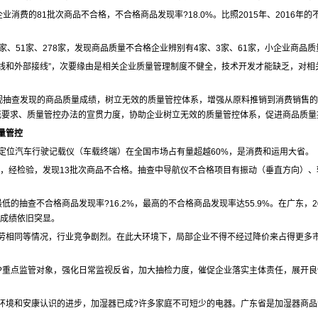
业消费的81批次商品不合格，不合格商品发现率?18.0%。比照2015年、2016年的
家、51家、278家，发现商品质量不合格企业辨别有4家、3家、61家，小企业商品
接线和外部接线”，次要缘由是相关企业质量管理制度不健全，技术开发才能缺乏，对
监视抽查发现的商品质量成绩，树立无效的质量管控体系，增强从原料推销到消费销售
范要求、质量管控办法的宣贯力度，协助企业树立无效的质量管控体系，促进商品质量
量管控
定位汽车行驶记载仪（车载终端）在全国市场占有量超越60%，是消费和运用大省。
，经检验，发现13批次商品不合格。抽查中导航仪不合格项目有振动（垂直方向）、辐射
抽查不合格商品发现率?16.2%，最高的不合格商品发现率达55.9%。在广东，201
量成绩依旧突显。
劳相同等情况，行业竞争剧烈。在此大环境下，局部企业不得不经过降价来占得更多市
?重点监管对象，强化日常监视反省，加大抽检力度，催促企业落实主体责任，展开
环境和安康认识的进步，加湿器已成?许多家庭不可短少的电器。广东省是加湿器商品