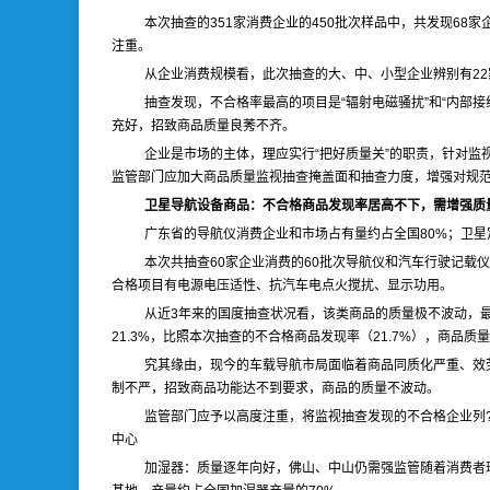
本次抽查的351家消费企业的450批次样品中，共发现68家企
注重。
从企业消费规模看，此次抽查的大、中、小型企业辨别有22
抽查发现，不合格率最高的项目是“辐射电磁骚扰”和“内部
充好，招致商品质量良莠不齐。
企业是市场的主体，理应实行“把好质量关”的职责，针对
监管部门应加大商品质量监视抽查掩盖面和抽查力度，增强对规
卫星导航设备商品：不合格商品发现率居高不下，需增强质
广东省的导航仪消费企业和市场占有量约占全国80%；卫星
本次共抽查60家企业消费的60批次导航仪和汽车行驶记载仪
合格项目有电源电压适性、抗汽车电点火搅扰、显示功用。
从近3年来的国度抽查状况看，该类商品的质量极不波动，最低的
21.3%，比照本次抽查的不合格商品发现率（21.7%），商品质
究其缘由，现今的车载导航市局面临着商品同质化严重、效
制不严，招致商品功能达不到要求，商品的质量不波动。
监管部门应予以高度注重，将监视抽查发现的不合格企业列
中心
加湿器：质量逐年向好，佛山、中山仍需强监管随着消费者