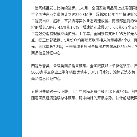
一是网络批发占比持续进步。1-6月，全国实物商品网上批发额同比
年全国快递业务量估计到达220.8亿件，超越2015年全年快递业
二是便当店、超市、百货店等实体业态增速放慢。商务部监测的50
辨别增长7.6%、4.5%和1.6%，增速辨别放慢0.4、0.6和0.3个
三是效劳消费规模继续扩展。上半年，全国餐饮支出1.95万亿元人民
点。据工信部数据，5月份户均挪动互联网接入流量接近4个G，再
元，同比增长7.3%；三季度城乡居民全体出游志愿高达86.4%，
商品信息验证中心
四是改善类、晋级类商品销售颠簸。全国限额以上单位化装品、日用品、家
5000家重点企业上半年销售类值中，对开门冰箱、滚筒式洗衣机、
商品信息验证中心
五是消费价钱平和下跌。上半年居民消费价钱同比下跌2.0%，涨幅
随着国民经济延续总体颠簸、稳中向好的开展态势，估计前期我