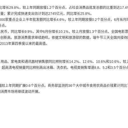
增长29.8%，较上年同期放慢1.2个百分点，占社会消费品批发总额的比重到达17.
务量；累计完成快递支出估计到达2745亿元，同比增长25.8%。
00家重点企业上半年批发额同比增长4.6%，较上年同期放慢0.2个百分点，6月当月
百分点。
币，同比增长9.9%，其中6月份增长10.1%，较上月放慢1.3个百分点。全国电影票房
创新高。旅游消费需求继续趋旺。依据文明和旅游部的数据，端午节三天全国共接待国际游
?2013年第四季度以来的最高值。
电类和通讯器材销售额同比辨别增长14.2%、12.6%、10.6%和10.6%，较上年
超高清电视销量同比辨别高出冰箱、洗衣机、电视类销售增速8.8、5.2和3.5个百分
较上年同期扩展0.6个百分点。商务部监测的36个大中城市食用农商品价钱累计同比下跌0
国消费市场将继续波动开展。