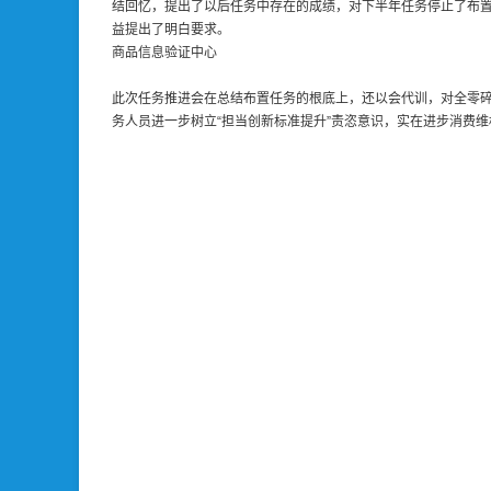
结回忆，提出了以后任务中存在的成绩，对下半年任务停止了布置
益提出了明白要求。
商品信息验证中心
此次任务推进会在总结布置任务的根底上，还以会代训，对全零碎12
务人员进一步树立“担当创新标准提升”责恣意识，实在进步消费