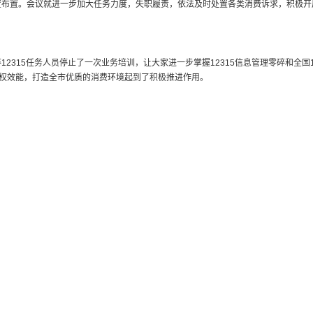
布置。会议就进一步加大任务力度，失职履责，依法及时处置各类消费诉求，积极开
315任务人员停止了一次业务培训，让大家进一步掌握12315信息管理零碎和全国1
维权效能，打造全市优质的消费环境起到了积极推进作用。