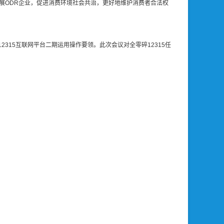
展ODR企业，促进消费环境社会共治，更好地维护消费者合法权
2315互联网平台二期运用操作要领。此次会议对全零碎12315任