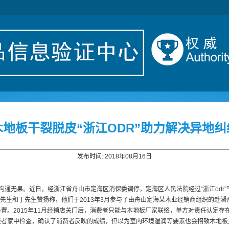
木地板干裂脱皮“浙江ODR”助力解决异地纠
发布时间: 2018年08月16日
沟通无果。近日，经浙江省舟山市定海区消保委调停，定海区人民法院经过“浙江odr
者陈先生和丁先生赞扬称，他们于2013年3月参与了由舟山定海某木业经销商组织的
置。2015年11月经销店关门后，消费者只能与木地板厂家联络，单方对责任认定存
费者家中检查，确认了消费者反映的成绩，但以为室内环境湿润等要素也会招致木地板