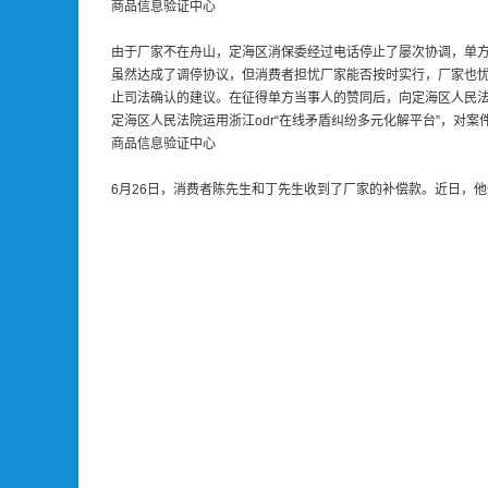
商品信息验证中心
由于厂家不在舟山，定海区消保委经过电话停止了屡次协调，单方于6
虽然达成了调停协议，但消费者担忧厂家能否按时实行，厂家也
止司法确认的建议。在征得单方当事人的赞同后，向定海区人民
定海区人民法院运用浙江odr“在线矛盾纠纷多元化解平台”，对
商品信息验证中心
6月26日，消费者陈先生和丁先生收到了厂家的补偿款。近日，