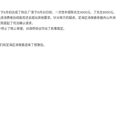
月初达成了协议:厂家于6月30日前，一次性补偿陈先生4000元、丁先生8000元
忧虑消费者后续能否还会提出其他要求。针对单方的疑虑，定海区消保委依据舟山市消
法院提起了司法确认请求。
案件停止了网上审理，对调停协议作出了民事裁定。
他们给定海区消保委送来了感激信。