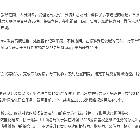
值班制，指导在岗，人员到位，受理记载完好，分流汇总及时，确保了诉求途径的疏通，各县
商总局互联网平台转办25件。积极宣传，在电视台、led广告屏、红盾信息网、微信大众
费环境。
赞扬告发要高度注重，处置留有记载印痕，不得逾期，在标准受理流程的同时，对平台
局互联网平台转办赞扬告发237件;省局app平台转办11件。
会议等机制，完成联动对接，分工协作，及时处置回复，拓宽了消费者诉求途径，提升了
立的意见》及省局《分步推进全省12315“五进”标准化建立施行方案》完善临汾市12
五进”标准化建立任务。截至目前，全市共树立12315消费维权效劳站443个。
析5次。经过对辖区赞扬告发及征询的数据施行统计剖析，?指导决策提供参考。
、效能化建立，仔细落实《工商总局关于实在增强12315消费者权益维护任务的意见》
化消费维权中的综合运用。不时提升12315品牌的执行力、影响力、公信力，树立工