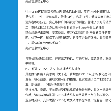
商品信息验证中心
往年“3.15国际消费者权益日”留念活动时期，实行 24小时
扬告发110件，征询34件，赞扬34件，告发11件，受理国度工
消费者维权技艺，实在维护广阔消费者的利益，营建了良好的消
二、做好全国12315互联网平台和省局手机app平台运转任务
精心组织仔细部署，要求各县、市(区)工商部门对平台转办件的
同、纠正一同，确保平台顺利运转，进步平台动行效能。共受理国度
三、增强联动效劳体系建立
商品信息验证中心
与市长热线联动对接，经过三方通话、互通互报、应急处置、联席
无延误。
四、推进12315“五进”，拓宽消费维权途径
贯彻执行国度工商总局《关于进一步增强12315“五进”标准化建
责任，精心组织，采取实在可行的措施，扎实推进了全市12315“
五、剖析统计，?指导决策提供参考
坚持按月、季度、半年度对受理信息停止统计剖析，共做出统计剖
今后，该局将持续推进12315消费维权网络效劳平台任务标准化
置及时反应，充沛发扬12315行政执法体系在增强市场监管、强