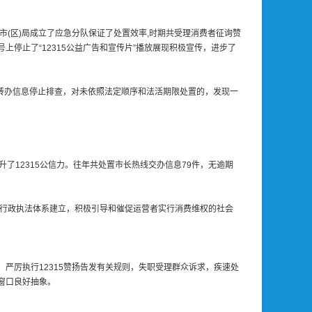
市(区)局成立了应急分队保证了处置效率,时期共受理消费者征询赞
号上停止了“12315公益广告和宣传片”播放展现积极宣传，进步了
转办信息停止排查，对未依照法定顺序和法活期限处置的，发现一
12315公信力。往年共处置市长热线交办信息79件，无逾期
315行政执法体系建立，积极引导和催促运营者实行消费维权的社会
，严厉执行12315赞扬告发有关规则，失职受理群众诉求，疾速处
商窗口良好抽象。